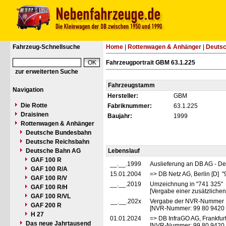
Fahrzeug-Schnellsuche
Home
|
Rottenwagen & Anhänger
|
Deuts
Fahrzeugportrait GBM 63.1.225
zur erweiterten Suche
Fahrzeugstamm
Navigation
Hersteller:
GBM
Die Rotte
Fabriknummer:
63.1.225
Draisinen
Baujahr:
1999
Rottenwagen & Anhänger
Deutsche Bundesbahn
Deutsche Reichsbahn
Deutsche Bahn AG
Lebenslauf
GAF 100 R
__.__.1999
Auslieferung an DB AG - D
GAF 100 R/A
15.01.2004
=> DB Netz AG, Berlin [D] 
GAF 100 R/V
__.__.2019
Umzeichnung in "741 325"
GAF 100 R/H
[Vergabe einer zusätzliche
GAF 100 R/VL
__.__.202x
Vergabe der NVR-Nummer
GAF 200 R
[NVR-Nummer: 99 80 9420
H 27
01.01.2024
=> DB InfraGO AG, Frankfurt
Das neue Jahrtausend
[NVR-Nummer: 99 80 9420