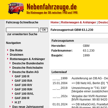
Fahrzeug-Schnellsuche
Home
|
Rottenwagen & Anhänger
|
Deuts
Fahrzeugportrait GBM 63.1.230
zur erweiterten Suche
Fahrzeugstamm
Navigation
Hersteller:
GBM
Die Rotte
Fabriknummer:
63.1.230
Draisinen
Baujahr:
1999
Rottenwagen & Anhänger
Deutsche Bundesbahn
Deutsche Reichsbahn
Deutsche Bahn AG
Lebenslauf
GAF 100 R
__.__.1999
Auslieferung an DB AG - D
GAF 100 R/A
15.01.2004
=> DB Netz AG, Berlin [D] 
GAF 100 R/V
__.__.2019
Umzeichnung in "741 330"
GAF 100 R/H
[Vergabe einer zusätzliche
GAF 100 R/VL
__.__.202x
Vergabe der NVR-Nummer
GAF 200 R
[NVR-Nummer: 99 80 9420
H 27
01.01.2024
=> DB InfraGO AG, Frankfurt
Das neue Jahrtausend
[NVR-Nummer: 99 80 9420