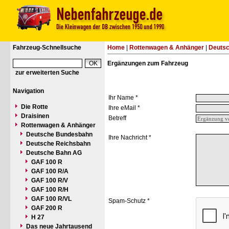
Fahrzeug-Schnellsuche
Home
|
Rottenwagen & Anhänger
|
Deuts
Ergänzungen zum Fahrzeug
zur erweiterten Suche
Navigation
Ihr Name *
Die Rotte
Ihre eMail *
Draisinen
Betreff
Rottenwagen & Anhänger
Deutsche Bundesbahn
Ihre Nachricht *
Deutsche Reichsbahn
Deutsche Bahn AG
GAF 100 R
GAF 100 R/A
GAF 100 R/V
GAF 100 R/H
GAF 100 R/VL
Spam-Schutz *
GAF 200 R
H 27
Das neue Jahrtausend