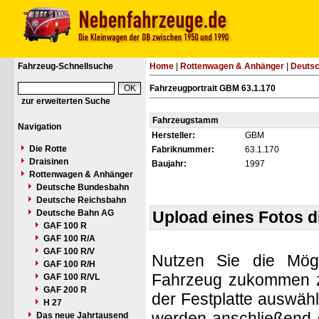
Fahrzeug-Schnellsuche
Home
|
Rottenwagen & Anhänger
|
Deuts
Fahrzeugportrait GBM 63.1.170
zur erweiterten Suche
Fahrzeugstamm
Navigation
Hersteller:
GBM
Die Rotte
Fabriknummer:
63.1.170
Draisinen
Baujahr:
1997
Rottenwagen & Anhänger
Deutsche Bundesbahn
Deutsche Reichsbahn
Deutsche Bahn AG
Upload eines Fotos 
GAF 100 R
GAF 100 R/A
GAF 100 R/V
Nutzen Sie die Mögl
GAF 100 R/H
Fahrzeug zukommen zu 
GAF 100 R/VL
GAF 200 R
der Festplatte auswäh
H 27
werden anschließend d
Das neue Jahrtausend