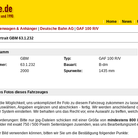
Home
News
tenwagen & Anhänger
|
Deutsche Bahn AG
|
GAF 100 R/V
trait GBM 63.1.232
tamm
GBM
Typ:
GAF 100 R/V
mer:
63.1.232
Bauart:
B-dm
2000
Spurweite:
1435 mm
es Fotos dieses Fahrzeuges
die Möglichkeit, uns unkompliziert Ihr Foto zu diesem Fahrzeug zukommen zu lassen
auswählen, Angaben ergänzen und abschicken - fertig. Wir werden anschließend d
r System einstellen. Wir behalten uns das Recht vor, eine Auswahl zu treffen, welc
rderungen: Bitte nur jpg-Dateien schicken mit einer Größe von
mindestens 800 /
lder mit exakt 750 / 500 Pixeln Seitenlängen zusenden, was uns Bearbeitungszeit 
hr Bild verwenden können, bitten wir Sie um die Bestätigung folgender Punkte: