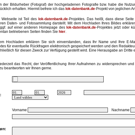
in der Bildurheber (Fotograf) der hochgeladenen Fotografie bzw. habe die Nut
ücklich erhalten. Hiermit befreie ich das
lok-datenbank.de
-Projekt von jeglichen A
 Webseite ist Teil des
lok-datenbank.de
-Projektes. Das heißt, dass diese Seite 
ren Daten- und Fotosammlung darstellt. Mit dem Hochladen Ihres Bildes erkläre
ggf. auf einer anderen Homepage des
lok-datenbank.de
-Projektes jetzt oder k
tan betriebenen Seiten finden Sie
hier
.
em Hochladen erklären Sie sich einverstanden, dass Ihr Name und Ihre E-Ma
ktes für eventuelle Rückfragen elektronisch gespeichert werden und den Redakte
hließlich für diesen Zweck zur Verfügung gestellt wird. Eine Herausgabe an Dritte er
ederzeit das Recht, der Veröffentlichung Ihrer Aufnahmen zu widersprechen und 
zu beantworten wir Ihnen gerne.
:
Vorname
Nachname
en: