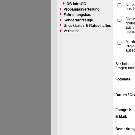
DB InfraGO
Ich b
ausdr
Propangasverteilung
Fahrleitungsbau
Diese
Sonderfahrzeuge
größe
Ungeklärtes & Rätselhaftes
auch 
Verbleibe
momen
Mit d
Proje
aussc
Sie haben j
Fragen hier
Fotodatei:
Datum / Ort
Fotograf:
E-Mail:
Bemerkung