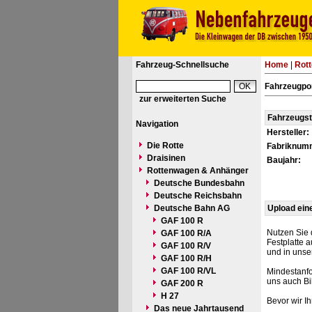
Fahrzeug-Schnellsuche
Home
|
Rot
Fahrzeugpor
zur erweiterten Suche
Fahrzeugs
Navigation
Hersteller:
Die Rotte
Fabriknum
Draisinen
Baujahr:
Rottenwagen & Anhänger
Deutsche Bundesbahn
Deutsche Reichsbahn
Deutsche Bahn AG
Upload ein
GAF 100 R
Nutzen Sie 
GAF 100 R/A
Festplatte 
GAF 100 R/V
und in unse
GAF 100 R/H
GAF 100 R/VL
Mindestanfo
uns auch Bi
GAF 200 R
H 27
Bevor wir I
Das neue Jahrtausend