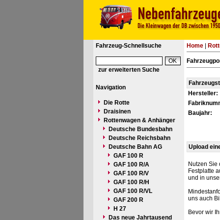
Fahrzeug-Schnellsuche
Home
|
Rot
Fahrzeugpor
zur erweiterten Suche
Fahrzeugs
Navigation
Hersteller:
Die Rotte
Fabriknum
Draisinen
Baujahr:
Rottenwagen & Anhänger
Deutsche Bundesbahn
Deutsche Reichsbahn
Deutsche Bahn AG
Upload ein
GAF 100 R
Nutzen Sie 
GAF 100 R/A
Festplatte 
GAF 100 R/V
und in unse
GAF 100 R/H
GAF 100 R/VL
Mindestanfo
uns auch Bi
GAF 200 R
H 27
Bevor wir I
Das neue Jahrtausend