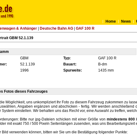
Home
News
tenwagen & Anhänger
|
Deutsche Bahn AG
|
GAF 100 R
trait GBM 52.1.139
tamm
GBM
Typ:
GAF 100 R
mer:
52.1.139
Bauart:
B-dm
1996
Spurweite:
1435 mm
es Fotos dieses Fahrzeuges
die Möglichkeit, uns unkompliziert Ihr Foto zu diesem Fahrzeug zukommen zu lassen
auswählen, Angaben ergänzen und abschicken - fertig. Wir werden anschließend d
r System einstellen. Wir behalten uns das Recht vor, eine Auswahl zu treffen, welc
rderungen: Bitte nur jpg-Dateien schicken mit einer Größe von
mindestens 800 /
lder mit exakt 750 / 500 Pixeln Seitenlängen zusenden, was uns Bearbeitungszeit 
hr Bild verwenden können, bitten wir Sie um die Bestätigung folgender Punkte: