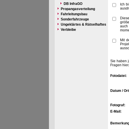
DB InfraGO
Ich b
ausdr
Propangasverteilung
Fahrleitungsbau
Diese
Sonderfahrzeuge
größe
Ungeklärtes & Rätselhaftes
auch 
Verbleibe
momen
Mit d
Proje
aussc
Sie haben j
Fragen hier
Fotodatei:
Datum / Ort
Fotograf:
E-Mail:
Bemerkung