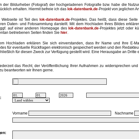
in der Bildurheber (Fotograf) der hochgeladenen Fotografie bzw. habe die Nut
ücklich erhalten. Hiermit befreie ich das
lok-datenbank.de
-Projekt von jeglichen A
 Webseite ist Teil des
lok-datenbank.de
-Projektes. Das heißt, dass diese Seite 
ren Daten- und Fotosammlung darstellt. Mit dem Hochladen Ihres Bildes erkläre
ggf. auf einer anderen Homepage des
lok-datenbank.de
-Projektes jetzt oder k
tan betriebenen Seiten finden Sie
hier
.
em Hochladen erklären Sie sich einverstanden, dass Ihr Name und Ihre E-Ma
ktes für eventuelle Rückfragen elektronisch gespeichert werden und den Redakte
hließlich für diesen Zweck zur Verfügung gestellt wird. Eine Herausgabe an Dritte er
ederzeit das Recht, der Veröffentlichung Ihrer Aufnahmen zu widersprechen und 
zu beantworten wir Ihnen gerne.
:
Vorname
Nachname
en: