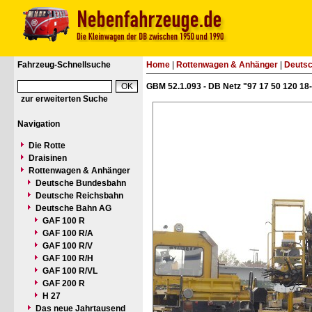
Fahrzeug-Schnellsuche
Home
|
Rottenwagen & Anhänger
|
Deuts
GBM 52.1.093 - DB Netz "97 17 50 120 18
zur erweiterten Suche
Navigation
Die Rotte
Draisinen
Rottenwagen & Anhänger
Deutsche Bundesbahn
Deutsche Reichsbahn
Deutsche Bahn AG
GAF 100 R
GAF 100 R/A
GAF 100 R/V
GAF 100 R/H
GAF 100 R/VL
GAF 200 R
H 27
Das neue Jahrtausend