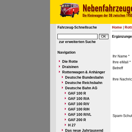
Fahrzeug-Schnellsuche
Home
|
Rot
Ergänzunge
zur erweiterten Suche
Navigation
Ihr Name *
Die Rotte
Ihre eMail *
Draisinen
Betreff
Rottenwagen & Anhänger
Deutsche Bundesbahn
Ihre Nachric
Deutsche Reichsbahn
Deutsche Bahn AG
GAF 100 R
GAF 100 R/A
GAF 100 R/V
GAF 100 R/H
GAF 100 R/VL
Spam-Schut
GAF 200 R
H 27
Das neue Jahrtausend