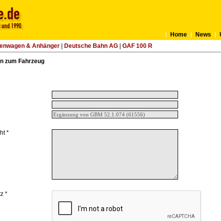
Home
News
tenwagen & Anhänger
|
Deutsche Bahn AG
|
GAF 100 R
n zum Fahrzeug
ht *
z *