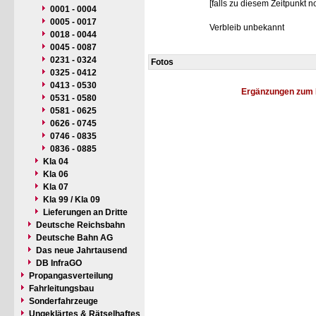
[falls zu diesem Zeitpunkt n
0001 - 0004
0005 - 0017
Verbleib unbekannt
0018 - 0044
0045 - 0087
0231 - 0324
Fotos
0325 - 0412
0413 - 0530
Ergänzungen zum 
0531 - 0580
0581 - 0625
0626 - 0745
0746 - 0835
0836 - 0885
Kla 04
Kla 06
Kla 07
Kla 99 / Kla 09
Lieferungen an Dritte
Deutsche Reichsbahn
Deutsche Bahn AG
Das neue Jahrtausend
DB InfraGO
Propangasverteilung
Fahrleitungsbau
Sonderfahrzeuge
Ungeklärtes & Rätselhaftes