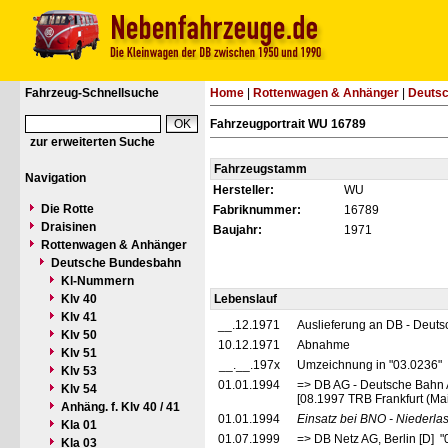
Fahrzeug-Schnellsuche
Home
|
Rottenwagen & Anhänger
|
Deuts
Fahrzeugportrait WU 16789
zur erweiterten Suche
Fahrzeugstamm
Navigation
Hersteller:
WU
Die Rotte
Fabriknummer:
16789
Draisinen
Baujahr:
1971
Rottenwagen & Anhänger
Deutsche Bundesbahn
Kl-Nummern
Klv 40
Lebenslauf
Klv 41
__.12.1971
Auslieferung an DB - Deut
Klv 50
10.12.1971
Abnahme
Klv 51
__.__.197x
Umzeichnung in "03.0236"
Klv 53
01.01.1994
=> DB AG - Deutsche Bahn 
Klv 54
[08.1997 TRB Frankfurt (Mai
Anhäng. f. Klv 40 / 41
01.01.1994
Einsatz bei BNO - Niederl
Kla 01
01.07.1999
=> DB Netz AG, Berlin [D] 
Kla 03