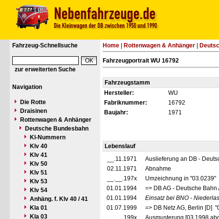
Fahrzeug-Schnellsuche
Home
|
Rottenwagen & Anhänger
|
Deuts
Fahrzeugportrait WU 16792
zur erweiterten Suche
Fahrzeugstamm
Navigation
Hersteller:
WU
Die Rotte
Fabriknummer:
16792
Draisinen
Baujahr:
1971
Rottenwagen & Anhänger
Deutsche Bundesbahn
Kl-Nummern
Klv 40
Lebenslauf
Klv 41
__.11.1971
Auslieferung an DB - Deut
Klv 50
02.11.1971
Abnahme
Klv 51
__.__.197x
Umzeichnung in "03.0239"
Klv 53
01.01.1994
=> DB AG - Deutsche Bahn 
Klv 54
01.01.1994
Einsatz bei BNO - Niederl
Anhäng. f. Klv 40 / 41
Kla 01
01.07.1999
=> DB Netz AG, Berlin [D] 
Kla 03
__.__.199x
Ausmusterung [03.1998 abg