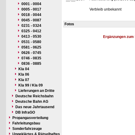
0001 - 0004
0005 - 0017
Verbleib unbekannt
0018 - 0044
0045 - 0087
Fotos
0231 - 0324
0325 - 0412
0413 - 0530
Ergänzungen zum 
0531 - 0580
0581 - 0625
0626 - 0745
0746 - 0835
0836 - 0885
Kla 04
Kla 06
Kla 07
Kla 99 / Kla 09
Lieferungen an Dritte
Deutsche Reichsbahn
Deutsche Bahn AG
Das neue Jahrtausend
DB InfraGO
Propangasverteilung
Fahrleitungsbau
Sonderfahrzeuge
Ungeklärtes & Rätselhaftes