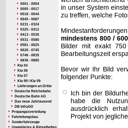
0001 - 0004
in unser System einste
0005 - 0017
zu treffen, welche Fot
0018 - 0044
0045 - 0087
0231 - 0324
Mindestanforderungen: 
0325 - 0412
0413 - 0530
mindestens 800 / 600
0531 - 0580
Bilder mit exakt 75
0581 - 0625
0626 - 0745
Bearbeitungszeit ersp
0746 - 0835
0836 - 0885
Kla 04
Bevor wir Ihr Bild ve
Kla 06
folgender Punkte:
Kla 07
Kla 99 / Kla 09
Lieferungen an Dritte
Deutsche Reichsbahn
Ich bin der Bildur
Deutsche Bahn AG
habe die Nutzun
Das neue Jahrtausend
DB InfraGO
ausdrücklich erha
Propangasverteilung
Projekt von jeglich
Fahrleitungsbau
Sonderfahrzeuge
Ungeklärtes & Rätselhaftes