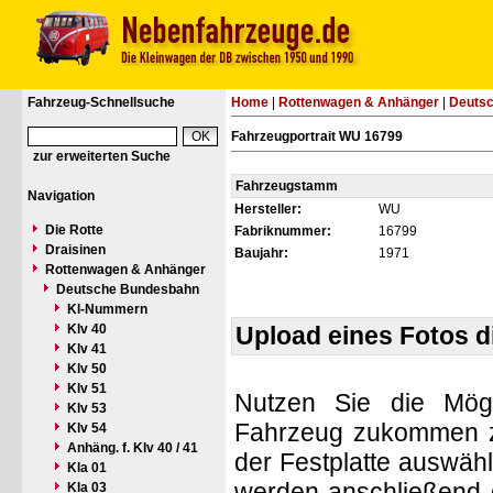
Fahrzeug-Schnellsuche
Home
|
Rottenwagen & Anhänger
|
Deuts
Fahrzeugportrait WU 16799
zur erweiterten Suche
Fahrzeugstamm
Navigation
Hersteller:
WU
Die Rotte
Fabriknummer:
16799
Draisinen
Baujahr:
1971
Rottenwagen & Anhänger
Deutsche Bundesbahn
Kl-Nummern
Klv 40
Upload eines Fotos 
Klv 41
Klv 50
Klv 51
Nutzen Sie die Mögl
Klv 53
Fahrzeug zukommen zu 
Klv 54
Anhäng. f. Klv 40 / 41
der Festplatte auswäh
Kla 01
werden anschließend d
Kla 03