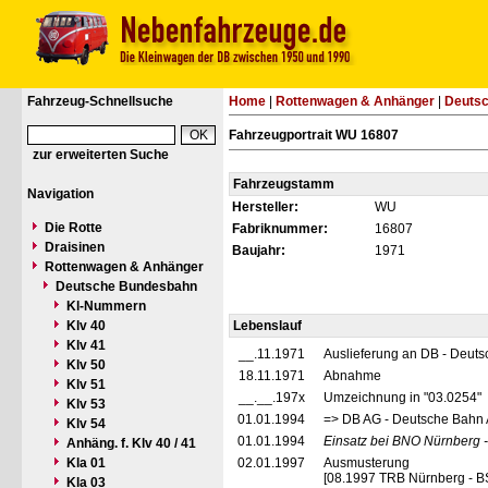
Fahrzeug-Schnellsuche
Home
|
Rottenwagen & Anhänger
|
Deuts
Fahrzeugportrait WU 16807
zur erweiterten Suche
Fahrzeugstamm
Navigation
Hersteller:
WU
Die Rotte
Fabriknummer:
16807
Draisinen
Baujahr:
1971
Rottenwagen & Anhänger
Deutsche Bundesbahn
Kl-Nummern
Klv 40
Lebenslauf
Klv 41
__.11.1971
Auslieferung an DB - Deut
Klv 50
18.11.1971
Abnahme
Klv 51
__.__.197x
Umzeichnung in "03.0254"
Klv 53
01.01.1994
=> DB AG - Deutsche Bahn 
Klv 54
01.01.1994
Einsatz bei BNO Nürnberg 
Anhäng. f. Klv 40 / 41
Kla 01
02.01.1997
Ausmusterung
[08.1997 TRB Nürnberg - B
Kla 03