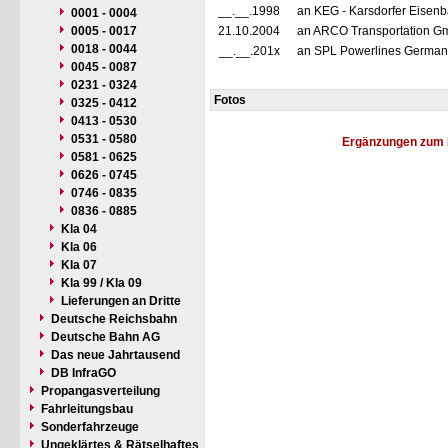
__.__.1998
an KEG - Karsdorfer Eisenb
0001 - 0004
0005 - 0017
21.10.2004
an ARCO Transportation Gmb
0018 - 0044
__.__.201x
an SPL Powerlines Germany
0045 - 0087
0231 - 0324
Fotos
0325 - 0412
0413 - 0530
0531 - 0580
Ergänzungen zum 
0581 - 0625
0626 - 0745
0746 - 0835
0836 - 0885
Kla 04
Kla 06
Kla 07
Kla 99 / Kla 09
Lieferungen an Dritte
Deutsche Reichsbahn
Deutsche Bahn AG
Das neue Jahrtausend
DB InfraGO
Propangasverteilung
Fahrleitungsbau
Sonderfahrzeuge
Ungeklärtes & Rätselhaftes