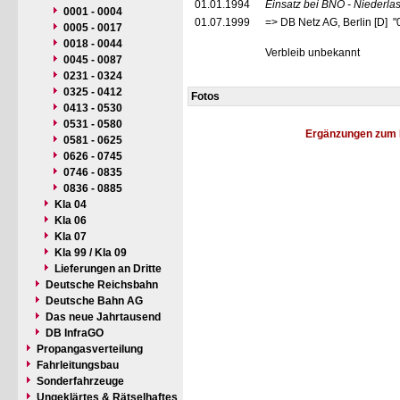
01.01.1994
Einsatz bei BNO - Niederl
0001 - 0004
01.07.1999
=> DB Netz AG, Berlin [D] 
0005 - 0017
0018 - 0044
Verbleib unbekannt
0045 - 0087
0231 - 0324
0325 - 0412
Fotos
0413 - 0530
0531 - 0580
Ergänzungen zum 
0581 - 0625
0626 - 0745
0746 - 0835
0836 - 0885
Kla 04
Kla 06
Kla 07
Kla 99 / Kla 09
Lieferungen an Dritte
Deutsche Reichsbahn
Deutsche Bahn AG
Das neue Jahrtausend
DB InfraGO
Propangasverteilung
Fahrleitungsbau
Sonderfahrzeuge
Ungeklärtes & Rätselhaftes