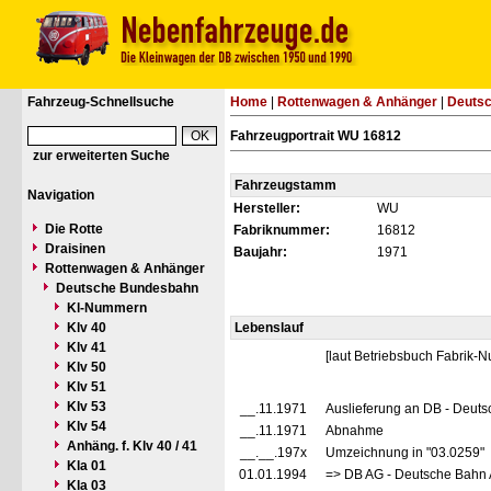
Fahrzeug-Schnellsuche
Home
|
Rottenwagen & Anhänger
|
Deuts
Fahrzeugportrait WU 16812
zur erweiterten Suche
Fahrzeugstamm
Navigation
Hersteller:
WU
Die Rotte
Fabriknummer:
16812
Draisinen
Baujahr:
1971
Rottenwagen & Anhänger
Deutsche Bundesbahn
Kl-Nummern
Klv 40
Lebenslauf
Klv 41
[laut Betriebsbuch Fabrik
Klv 50
Klv 51
Klv 53
__.11.1971
Auslieferung an DB - Deut
Klv 54
__.11.1971
Abnahme
Anhäng. f. Klv 40 / 41
__.__.197x
Umzeichnung in "03.0259"
Kla 01
01.01.1994
=> DB AG - Deutsche Bahn 
Kla 03