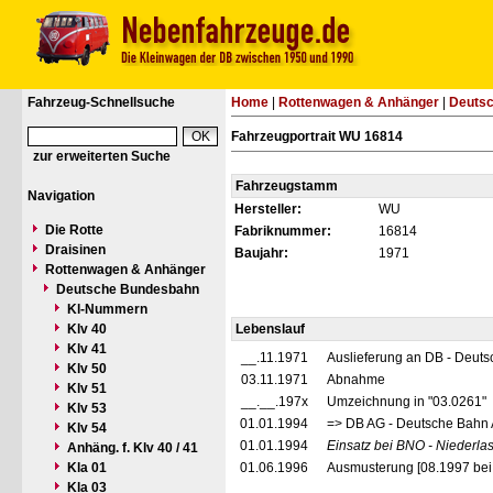
Fahrzeug-Schnellsuche
Home
|
Rottenwagen & Anhänger
|
Deuts
Fahrzeugportrait WU 16814
zur erweiterten Suche
Fahrzeugstamm
Navigation
Hersteller:
WU
Die Rotte
Fabriknummer:
16814
Draisinen
Baujahr:
1971
Rottenwagen & Anhänger
Deutsche Bundesbahn
Kl-Nummern
Klv 40
Lebenslauf
Klv 41
__.11.1971
Auslieferung an DB - Deut
Klv 50
03.11.1971
Abnahme
Klv 51
__.__.197x
Umzeichnung in "03.0261"
Klv 53
01.01.1994
=> DB AG - Deutsche Bahn 
Klv 54
01.01.1994
Einsatz bei BNO - Niederl
Anhäng. f. Klv 40 / 41
Kla 01
01.06.1996
Ausmusterung [08.1997 be
Kla 03