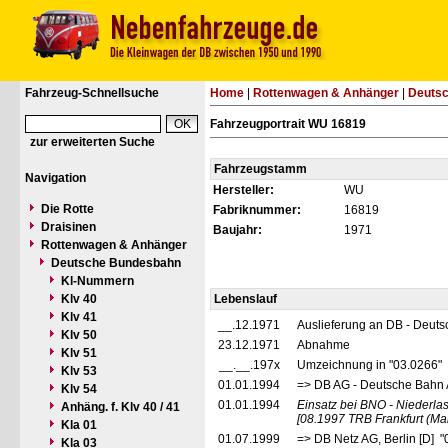
Fahrzeug-Schnellsuche
Home
|
Rottenwagen & Anhänger
|
Deuts
Fahrzeugportrait WU 16819
zur erweiterten Suche
Fahrzeugstamm
Navigation
Hersteller:
WU
Die Rotte
Fabriknummer:
16819
Draisinen
Baujahr:
1971
Rottenwagen & Anhänger
Deutsche Bundesbahn
Kl-Nummern
Klv 40
Lebenslauf
Klv 41
__.12.1971
Auslieferung an DB - Deut
Klv 50
23.12.1971
Abnahme
Klv 51
__.__.197x
Umzeichnung in "03.0266"
Klv 53
01.01.1994
=> DB AG - Deutsche Bahn 
Klv 54
01.01.1994
Einsatz bei BNO - Niederl
Anhäng. f. Klv 40 / 41
[08.1997 TRB Frankfurt (Mai
Kla 01
01.07.1999
=> DB Netz AG, Berlin [D] 
Kla 03