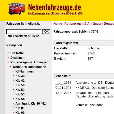
Fahrzeug-Schnellsuche
Home
|
Rottenwagen & Anhänger
|
Deuts
Fahrzeugportrait Schöma 3746
zur erweiterten Suche
Fahrzeugstamm
Navigation
Hersteller:
Schöma
Die Rotte
Fabriknummer:
3746
Draisinen
Baujahr:
1974
Rottenwagen & Anhänger
Deutsche Bundesbahn
Kl-Nummern
Klv 40
Lebenslauf
Klv 41
__.__.1974
Auslieferung an DB - Deut
Klv 50
01.01.1994
=> DB AG - Deutsche Bahn 
Klv 51
12.02.2007
an Unbekannt [Händler]
Klv 53
[Tag der Überführung nach 
Klv 54
Anhäng. f. Klv 40 / 41
Verbleib unbekannt
Kla 01
Kla 03