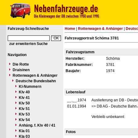
Fahrzeug-Schnellsuche
Home
|
Rottenwagen & Anhänger
|
Deuts
Fahrzeugportrait Schöma 3781
zur erweiterten Suche
Fahrzeugstamm
Navigation
Hersteller:
Schöma
Die Rotte
Fabriknummer:
3781
Draisinen
Baujahr:
1974
Rottenwagen & Anhänger
Deutsche Bundesbahn
Kl-Nummern
Klv 40
Lebenslauf
Klv 41
__.__.1974
Auslieferung an DB - Deut
Klv 50
01.01.1994
=> DB AG - Deutsche Bahn 
Klv 51
Klv 53
Verbleib unbekannt
Klv 54
Anhäng. f. Klv 40 / 41
Kla 01
Fotos
Kla 03