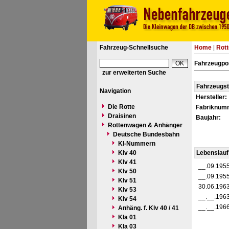
Fahrzeug-Schnellsuche
Home
|
Rot
Fahrzeugpor
zur erweiterten Suche
Fahrzeugs
Navigation
Hersteller:
Die Rotte
Fabriknum
Draisinen
Baujahr:
Rottenwagen & Anhänger
Deutsche Bundesbahn
Kl-Nummern
Klv 40
Lebenslauf
Klv 41
__.09.195
Klv 50
__.09.195
Klv 51
30.06.196
Klv 53
__.__.196
Klv 54
__.__.196
Anhäng. f. Klv 40 / 41
Kla 01
Kla 03