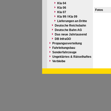
Kla 04
Kla 06
Fotos
Kla 07
Kla 99 / Kla 09
Lieferungen an Dritte
Deutsche Reichsbahn
Deutsche Bahn AG
Das neue Jahrtausend
DB InfraGO
Propangasverteilung
Fahrleitungsbau
Sonderfahrzeuge
Ungeklärtes & Rätselhaftes
Verbleibe