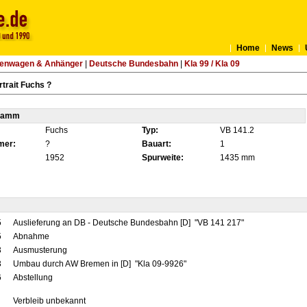
Home
News
tenwagen & Anhänger
|
Deutsche Bundesbahn
|
Kla 99 / Kla 09
trait Fuchs ?
tamm
Fuchs
Typ:
VB 141.2
mer:
?
Bauart:
1
1952
Spurweite:
1435 mm
5
Auslieferung an DB - Deutsche Bundesbahn [D] "VB 141 217"
5
Abnahme
3
Ausmusterung
3
Umbau durch AW Bremen in [D] "Kla 09-9926"
6
Abstellung
Verbleib unbekannt