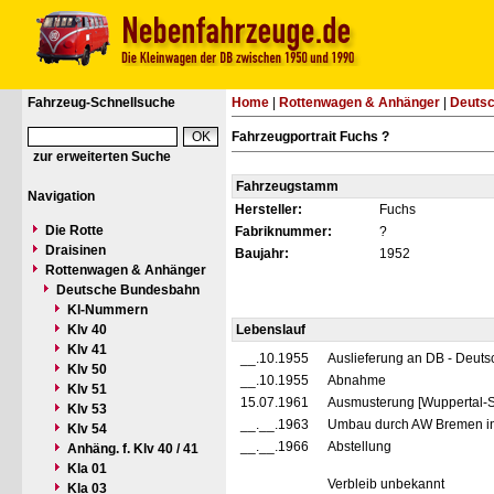
Fahrzeug-Schnellsuche
Home
|
Rottenwagen & Anhänger
|
Deuts
Fahrzeugportrait Fuchs ?
zur erweiterten Suche
Fahrzeugstamm
Navigation
Hersteller:
Fuchs
Die Rotte
Fabriknummer:
?
Draisinen
Baujahr:
1952
Rottenwagen & Anhänger
Deutsche Bundesbahn
Kl-Nummern
Klv 40
Lebenslauf
Klv 41
__.10.1955
Auslieferung an DB - Deut
Klv 50
__.10.1955
Abnahme
Klv 51
15.07.1961
Ausmusterung [Wuppertal-S
Klv 53
__.__.1963
Umbau durch AW Bremen in
Klv 54
__.__.1966
Abstellung
Anhäng. f. Klv 40 / 41
Kla 01
Verbleib unbekannt
Kla 03