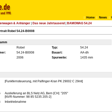
Home
News
tenwagen & Anhänger
|
Das neue Jahrtausend
|
BAMOWAG 54.24
trait Robel 54.24-B0008
tamm
Robel
Typ:
54.24
mer:
54.24-B0008
Bauart:
AA-dh
2006
Spurweite:
1435 mm
[Funkfernsteuerung, mit Palfinger-Kran PK 29002 C 29mt]
6
Auslieferung an BLS Netz AG, Bern [CH] "205"
[NVR-Nummer: 98 85 5235 205-2]
6
Inbetriebnahme