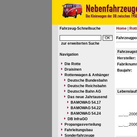
Fahrzeug-Schnellsuche
Home
|
Rot
Fahrzeugpor
zur erweiterten Suche
Fahrzeugs
Navigation
Hersteller:
Die Rotte
Fabriknum
Draisinen
Baujahr:
Rottenwagen & Anhänger
Deutsche Bundesbahn
Deutsche Reichsbahn
Deutsche Bahn AG
Lebenslauf
Das neue Jahrtausend
BAMOWAG 54.17
BAMOWAG 54.22
BAMOWAG 54.24
__.__.200
DB InfraGO
Propangasverteilung
__.__.200
Fahrleitungsbau
Sonderfahrzeuge