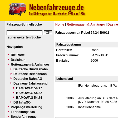
Fahrzeug-Schnellsuche
Home
|
Rottenwagen & Anhänger
|
Das ne
Fahrzeugportrait Robel 54.24-B0011
zur erweiterten Suche
Fahrzeugstamm
Navigation
Hersteller:
Robel
Die Rotte
Fabriknummer:
54.24-B0011
Draisinen
Baujahr:
2006
Rottenwagen & Anhänger
Deutsche Bundesbahn
Deutsche Reichsbahn
Deutsche Bahn AG
Lebenslauf
Das neue Jahrtausend
[Funkfernsteuerung, mit Pa
BAMOWAG 54.17
BAMOWAG 54.22
BAMOWAG 54.24
__.__.2006
Auslieferung an BLS Netz A
[NVR-Nummer: 98 85 5235
DB InfraGO
Propangasverteilung
__.__.2006
Inbetriebnahme
Fahrleitungsbau
Sonderfahrzeuge