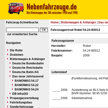
Fahrzeug-Schnellsuche
Home
|
Rottenwagen & Anhänger
|
Das ne
Fahrzeugportrait Robel 54.24-B0012
zur erweiterten Suche
Fahrzeugstamm
Navigation
Hersteller:
Robel
Die Rotte
Fabriknummer:
54.24-B0012
Draisinen
Baujahr:
2006
Rottenwagen & Anhänger
Deutsche Bundesbahn
Deutsche Reichsbahn
Deutsche Bahn AG
Lebenslauf
Das neue Jahrtausend
[Funkfernsteuerung, mit Pa
BAMOWAG 54.17
BAMOWAG 54.22
BAMOWAG 54.24
__.__.2006
Auslieferung an BLS Netz A
[NVR-Nummer: 98 85 5235
DB InfraGO
Propangasverteilung
__.__.2006
Inbetriebnahme
Fahrleitungsbau
Sonderfahrzeuge