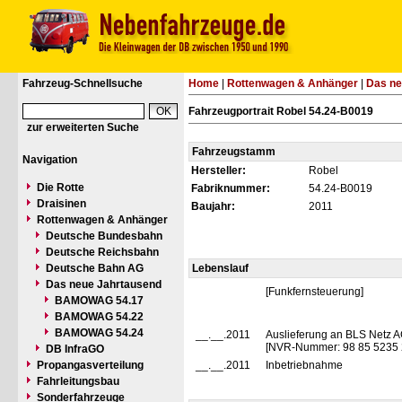
Fahrzeug-Schnellsuche
Home
|
Rottenwagen & Anhänger
|
Das ne
Fahrzeugportrait Robel 54.24-B0019
zur erweiterten Suche
Fahrzeugstamm
Navigation
Hersteller:
Robel
Die Rotte
Fabriknummer:
54.24-B0019
Draisinen
Baujahr:
2011
Rottenwagen & Anhänger
Deutsche Bundesbahn
Deutsche Reichsbahn
Deutsche Bahn AG
Lebenslauf
Das neue Jahrtausend
[Funkfernsteuerung]
BAMOWAG 54.17
BAMOWAG 54.22
BAMOWAG 54.24
__.__.2011
Auslieferung an BLS Netz A
[NVR-Nummer: 98 85 5235 
DB InfraGO
Propangasverteilung
__.__.2011
Inbetriebnahme
Fahrleitungsbau
Sonderfahrzeuge