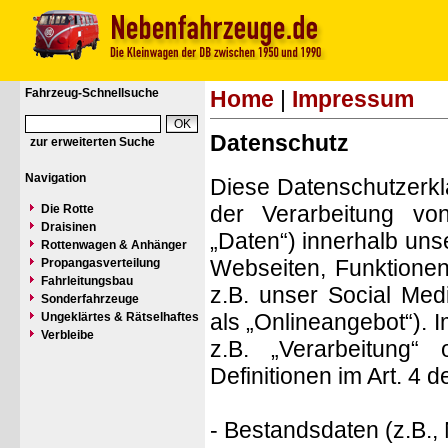
Fahrzeug-Schnellsuche
Home
|
Impressum
Datenschutz
zur erweiterten Suche
Navigation
Diese Datenschutzerkl
der Verarbeitung vo
Die Rotte
Draisinen
„Daten“) innerhalb un
Rottenwagen & Anhänger
Webseiten, Funktionen
Propangasverteilung
Fahrleitungsbau
z.B. unser Social Med
Sonderfahrzeuge
als „Onlineangebot“). I
Ungeklärtes & Rätselhaftes
Verbleibe
z.B. „Verarbeitung“ 
Definitionen im Art. 
- Bestandsdaten (z.B.