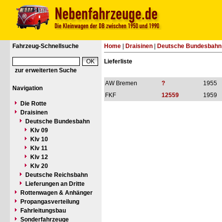
Fahrzeug-Schnellsuche
Home
|
Draisinen
|
Deutsche Bundesbahn
Lieferliste
zur erweiterten Suche
AW Bremen
?
1955
Navigation
FKF
12559
1959
Die Rotte
Draisinen
Deutsche Bundesbahn
Klv 09
Klv 10
Klv 11
Klv 12
Klv 20
Deutsche Reichsbahn
Lieferungen an Dritte
Rottenwagen & Anhänger
Propangasverteilung
Fahrleitungsbau
Sonderfahrzeuge