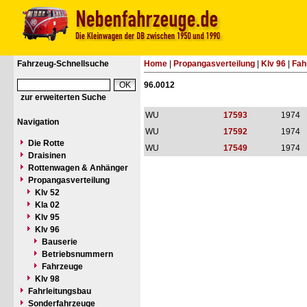
Fahrzeug-Schnellsuche
Home
|
Propangasverteilung
|
Klv 96
|
Fah
96.0012
zur erweiterten Suche
WU
17593
1974
Navigation
WU
17592
1974
Die Rotte
WU
17549
1974
Draisinen
Rottenwagen & Anhänger
Propangasverteilung
Klv 52
Kla 02
Klv 95
Klv 96
Bauserie
Betriebsnummern
Fahrzeuge
Klv 98
Fahrleitungsbau
Sonderfahrzeuge