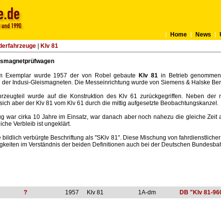
Home
News
derfahrzeuge
|
Klv 81
eismagnetprüfwagen
em Exemplar wurde 1957 der von Robel gebaute
Klv 81
in Betrieb genommen.
der Indusi-Gleismagneten. Die Messeinrichtung wurde von Siemens & Halske Berli
rzeugteil wurde auf die Konstruktion des Klv 61 zurückgegriffen. Neben der 
sich aber der Klv 81 vom Klv 61 durch die mittig aufgesetzte Beobachtungskanzel.
 war cirka 10 Jahre im Einsatz, war danach aber noch nahezu die gleiche Zeit a
iche Verbleib ist ungeklärt.
ie bildlich verbürgte Beschriftung als "SKlv 81". Diese Mischung von fahrdienstli
gkeiten im Verständnis der beiden Definitionen auch bei der Deutschen Bundesba
?
1957
Klv 81
1A-dm
DB "Klv 81-96