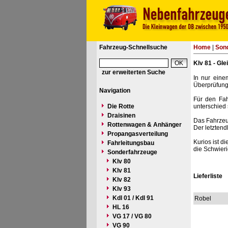
Fahrzeug-Schnellsuche
Home
|
Son
Klv 81 - Gl
zur erweiterten Suche
In nur ein
Überprüfung 
Navigation
Für den Fah
Die Rotte
unterschied 
Draisinen
Das Fahrzeug
Rottenwagen & Anhänger
Der letztendl
Propangasverteilung
Kurios ist d
Fahrleitungsbau
die Schwieri
Sonderfahrzeuge
Klv 80
Klv 81
Lieferliste
Klv 82
Klv 93
Kdl 01 / Kdl 91
Robel
HL 16
VG 17 / VG 80
VG 90