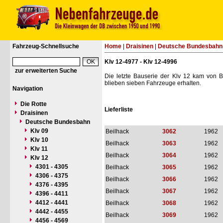
Fahrzeug-Schnellsuche
Home
|
Draisinen
|
Deutsche Bundesbahn
Klv 12-4977 - Klv 12-4996
zur erweiterten Suche
Die letzte Bauserie der Klv 12 kam von 
blieben sieben Fahrzeuge erhalten.
Navigation
Die Rotte
Lieferliste
Draisinen
Deutsche Bundesbahn
Klv 09
Beilhack
3062
1962
Klv 10
Beilhack
3063
1962
Klv 11
Beilhack
3064
1962
Klv 12
4301 - 4305
Beilhack
3065
1962
4306 - 4375
Beilhack
3066
1962
4376 - 4395
Beilhack
3067
1962
4396 - 4411
4412 - 4441
Beilhack
3068
1962
4442 - 4455
Beilhack
3069
1962
4456 - 4569