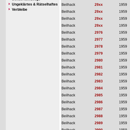
Ungeklärtes & Rätselhaftes
Beilhack
29xx
1959
Verbleibe
Beilhack
29xx
1959
Beilhack
29xx
1959
Beilhack
29xx
1959
Beilhack
2976
1959
Beilhack
2977
1959
Beilhack
2978
1959
Beilhack
2979
1959
Beilhack
2980
1959
Beilhack
2981
1959
Beilhack
2982
1959
Beilhack
2983
1959
Beilhack
2984
1959
Beilhack
2985
1959
Beilhack
2986
1959
Beilhack
2987
1959
Beilhack
2988
1959
Beilhack
2989
1959