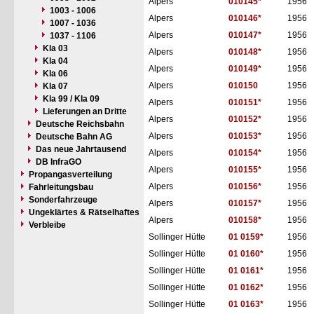
Alpers
010145*
1956
1003 - 1006
Alpers
010146*
1956
1007 - 1036
Alpers
010147*
1956
1037 - 1106
Kla 03
Alpers
010148*
1956
Kla 04
Alpers
010149*
1956
Kla 06
Alpers
010150
1956
Kla 07
Kla 99 / Kla 09
Alpers
010151*
1956
Lieferungen an Dritte
Alpers
010152*
1956
Deutsche Reichsbahn
Alpers
010153*
1956
Deutsche Bahn AG
Das neue Jahrtausend
Alpers
010154*
1956
DB InfraGO
Alpers
010155*
1956
Propangasverteilung
Alpers
010156*
1956
Fahrleitungsbau
Sonderfahrzeuge
Alpers
010157*
1956
Ungeklärtes & Rätselhaftes
Alpers
010158*
1956
Verbleibe
Sollinger Hütte
01 0159*
1956
Sollinger Hütte
01 0160*
1956
Sollinger Hütte
01 0161*
1956
Sollinger Hütte
01 0162*
1956
Sollinger Hütte
01 0163*
1956