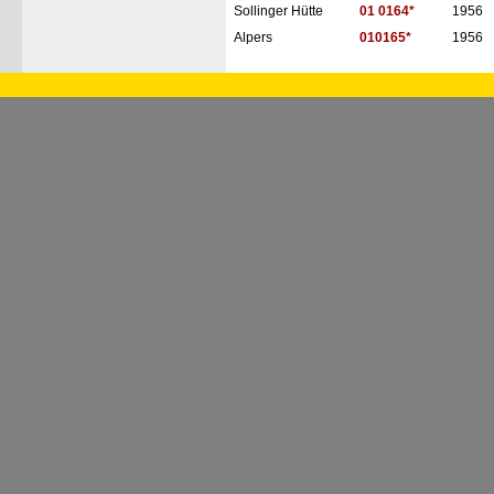
Sollinger Hütte
01 0164*
1956
Alpers
010165*
1956