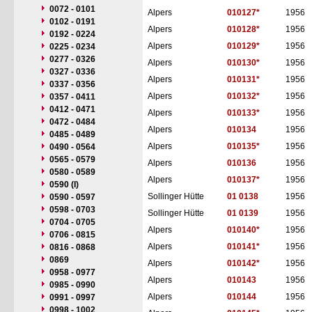
0072 - 0101
Alpers
010127*
1956
0102 - 0191
Alpers
010128*
1956
0192 - 0224
Alpers
010129*
1956
0225 - 0234
0277 - 0326
Alpers
010130*
1956
0327 - 0336
Alpers
010131*
1956
0337 - 0356
Alpers
010132*
1956
0357 - 0411
0412 - 0471
Alpers
010133*
1956
0472 - 0484
Alpers
010134
1956
0485 - 0489
Alpers
010135*
1956
0490 - 0564
0565 - 0579
Alpers
010136
1956
0580 - 0589
Alpers
010137*
1956
0590 (I)
Sollinger Hütte
01 0138
1956
0590 - 0597
0598 - 0703
Sollinger Hütte
01 0139
1956
0704 - 0705
Alpers
010140*
1956
0706 - 0815
Alpers
010141*
1956
0816 - 0868
0869
Alpers
010142*
1956
0958 - 0977
Alpers
010143
1956
0985 - 0990
Alpers
010144
1956
0991 - 0997
0998 - 1002