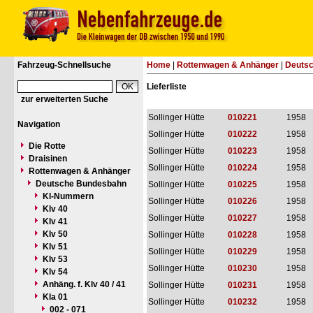
Fahrzeug-Schnellsuche
Home
|
Rottenwagen & Anhänger
|
Deuts
Lieferliste
zur erweiterten Suche
Sollinger Hütte
010221
1958
Navigation
Sollinger Hütte
010222
1958
Die Rotte
Sollinger Hütte
010223
1958
Draisinen
Sollinger Hütte
010224
1958
Rottenwagen & Anhänger
Deutsche Bundesbahn
Sollinger Hütte
010225
1958
Kl-Nummern
Sollinger Hütte
010226
1958
Klv 40
Sollinger Hütte
010227
1958
Klv 41
Klv 50
Sollinger Hütte
010228
1958
Klv 51
Sollinger Hütte
010229
1958
Klv 53
Sollinger Hütte
010230
1958
Klv 54
Anhäng. f. Klv 40 / 41
Sollinger Hütte
010231
1958
Kla 01
Sollinger Hütte
010232
1958
002 - 071