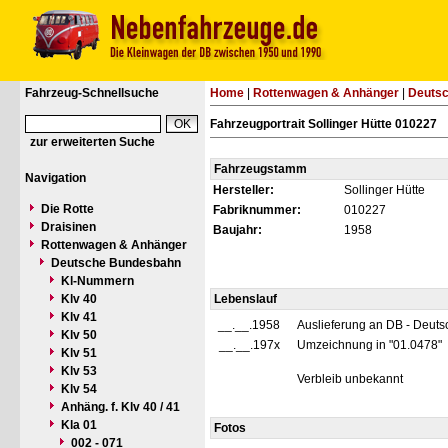
Fahrzeug-Schnellsuche
Home
|
Rottenwagen & Anhänger
|
Deuts
Fahrzeugportrait Sollinger Hütte 010227
zur erweiterten Suche
Fahrzeugstamm
Navigation
Hersteller:
Sollinger Hütte
Die Rotte
Fabriknummer:
010227
Draisinen
Baujahr:
1958
Rottenwagen & Anhänger
Deutsche Bundesbahn
Kl-Nummern
Klv 40
Lebenslauf
Klv 41
__.__.1958
Auslieferung an DB - Deut
Klv 50
__.__.197x
Umzeichnung in "01.0478"
Klv 51
Klv 53
Verbleib unbekannt
Klv 54
Anhäng. f. Klv 40 / 41
Kla 01
Fotos
002 - 071