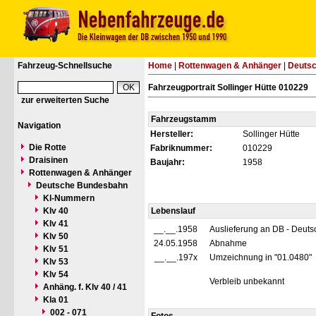
Fahrzeug-Schnellsuche
Home
|
Rottenwagen & Anhänger
|
Deuts
Fahrzeugportrait Sollinger Hütte 010229
zur erweiterten Suche
Fahrzeugstamm
Navigation
Hersteller:
Sollinger Hütte
Die Rotte
Fabriknummer:
010229
Draisinen
Baujahr:
1958
Rottenwagen & Anhänger
Deutsche Bundesbahn
Kl-Nummern
Klv 40
Lebenslauf
Klv 41
__.__.1958
Auslieferung an DB - Deut
Klv 50
24.05.1958
Abnahme
Klv 51
__.__.197x
Umzeichnung in "01.0480"
Klv 53
Klv 54
Verbleib unbekannt
Anhäng. f. Klv 40 / 41
Kla 01
002 - 071