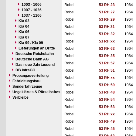
1003 - 1006
Robel
53 RH 23
1964
1007 - 1036
Robel
53 RH 27
1964
1037 - 1106
Robel
53 RH 29
1964
Kla 03
Kla 04
Robel
53 RH 31
1964
Kla 06
Robel
53 RH 32
1964
Kla 07
Robel
53 RH xx
1964
Kla 99 / Kla 09
Lieferungen an Dritte
Robel
53 RH 62
1964
Deutsche Reichsbahn
Robel
53 RH 35
1964
Deutsche Bahn AG
Robel
53 RH 57
1964
Das neue Jahrtausend
DB InfraGO
Robel
53 RH 51
1964
Propangasverteilung
Robel
53 RH xx
1964
Fahrleitungsbau
Robel
53 RH 59
1964
Sonderfahrzeuge
Ungeklärtes & Rätselhaftes
Robel
53 RH 48
1964
Verbleibe
Robel
53 RH 54
1964
Robel
53 RH 53
1964
Robel
53 RH xx
1964
Robel
53 RH 49
1964
Robel
53 RH 45
1964