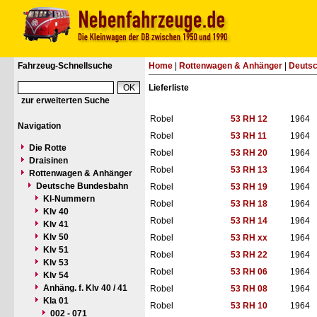
Fahrzeug-Schnellsuche
Home
|
Rottenwagen & Anhänger
|
Deuts
Lieferliste
zur erweiterten Suche
Robel
53 RH 12
1964
Navigation
Robel
53 RH 11
1964
Die Rotte
Robel
53 RH 20
1964
Draisinen
Robel
53 RH 13
1964
Rottenwagen & Anhänger
Deutsche Bundesbahn
Robel
53 RH 19
1964
Kl-Nummern
Robel
53 RH 18
1964
Klv 40
Robel
53 RH 14
1964
Klv 41
Klv 50
Robel
53 RH xx
1964
Klv 51
Robel
53 RH 22
1964
Klv 53
Robel
53 RH 06
1964
Klv 54
Anhäng. f. Klv 40 / 41
Robel
53 RH 08
1964
Kla 01
Robel
53 RH 10
1964
002 - 071