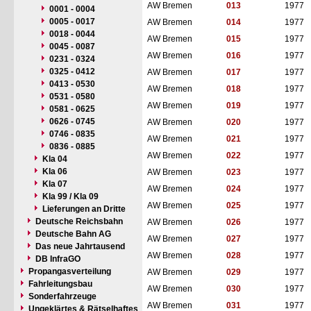
AW Bremen
013
1977
0001 - 0004
0005 - 0017
AW Bremen
014
1977
0018 - 0044
AW Bremen
015
1977
0045 - 0087
AW Bremen
016
1977
0231 - 0324
0325 - 0412
AW Bremen
017
1977
0413 - 0530
AW Bremen
018
1977
0531 - 0580
AW Bremen
019
1977
0581 - 0625
0626 - 0745
AW Bremen
020
1977
0746 - 0835
AW Bremen
021
1977
0836 - 0885
AW Bremen
022
1977
Kla 04
Kla 06
AW Bremen
023
1977
Kla 07
AW Bremen
024
1977
Kla 99 / Kla 09
AW Bremen
025
1977
Lieferungen an Dritte
Deutsche Reichsbahn
AW Bremen
026
1977
Deutsche Bahn AG
AW Bremen
027
1977
Das neue Jahrtausend
AW Bremen
028
1977
DB InfraGO
Propangasverteilung
AW Bremen
029
1977
Fahrleitungsbau
AW Bremen
030
1977
Sonderfahrzeuge
AW Bremen
031
1977
Ungeklärtes & Rätselhaftes