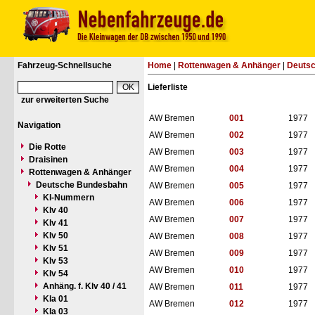
Fahrzeug-Schnellsuche
Home
|
Rottenwagen & Anhänger
|
Deuts
Lieferliste
zur erweiterten Suche
AW Bremen
001
1977
Navigation
AW Bremen
002
1977
Die Rotte
AW Bremen
003
1977
Draisinen
AW Bremen
004
1977
Rottenwagen & Anhänger
Deutsche Bundesbahn
AW Bremen
005
1977
Kl-Nummern
AW Bremen
006
1977
Klv 40
AW Bremen
007
1977
Klv 41
Klv 50
AW Bremen
008
1977
Klv 51
AW Bremen
009
1977
Klv 53
AW Bremen
010
1977
Klv 54
Anhäng. f. Klv 40 / 41
AW Bremen
011
1977
Kla 01
AW Bremen
012
1977
Kla 03