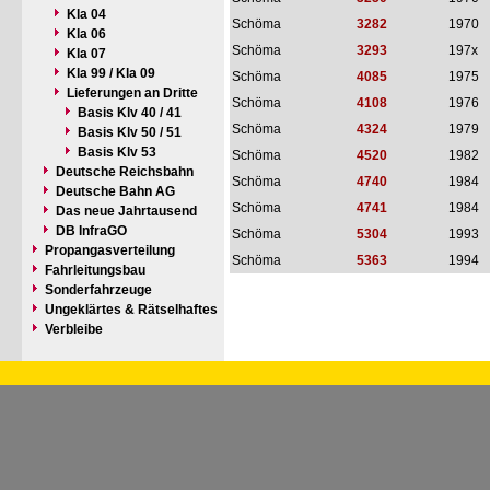
Kla 04
Schöma
3282
1970
Kla 06
Schöma
3293
197x
Kla 07
Kla 99 / Kla 09
Schöma
4085
1975
Lieferungen an Dritte
Schöma
4108
1976
Basis Klv 40 / 41
Schöma
4324
1979
Basis Klv 50 / 51
Basis Klv 53
Schöma
4520
1982
Deutsche Reichsbahn
Schöma
4740
1984
Deutsche Bahn AG
Schöma
4741
1984
Das neue Jahrtausend
DB InfraGO
Schöma
5304
1993
Propangasverteilung
Schöma
5363
1994
Fahrleitungsbau
Sonderfahrzeuge
Ungeklärtes & Rätselhaftes
Verbleibe