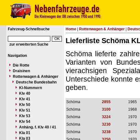
Fahrzeug-Schnellsuche
Home
|
Rottenwagen & Anhänger
|
Deuts
Lieferliste Schöma K
zur erweiterten Suche
Schöma lieferte zahlr
Navigation
Varianten von Bundes
Die Rotte
vierachsigen Spezial
Draisinen
Rottenwagen & Anhänger
Unterschiede konnte e
Deutsche Bundesbahn
geben.
Kl-Nummern
Klv 40
Klv 41
Schöma
2855
1965
Klv 50
Schöma
3100
1968
Klv 51
Klv 53
Schöma
3224
1970
Klv 54
Schöma
3230
1970
Anhäng. f. Klv 40 / 41
Schöma
3238
1970
Kla 01
Kla 03
Schöma
3250
1970