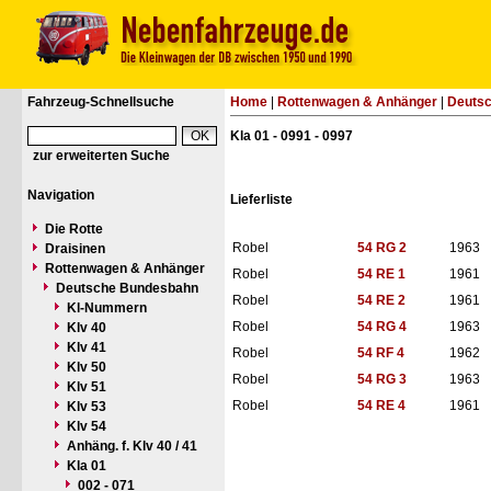
Fahrzeug-Schnellsuche
Home
|
Rottenwagen & Anhänger
|
Deuts
Kla 01 - 0991 - 0997
zur erweiterten Suche
Navigation
Lieferliste
Die Rotte
Robel
54 RG 2
1963
Draisinen
Rottenwagen & Anhänger
Robel
54 RE 1
1961
Deutsche Bundesbahn
Robel
54 RE 2
1961
Kl-Nummern
Robel
54 RG 4
1963
Klv 40
Klv 41
Robel
54 RF 4
1962
Klv 50
Robel
54 RG 3
1963
Klv 51
Robel
54 RE 4
1961
Klv 53
Klv 54
Anhäng. f. Klv 40 / 41
Kla 01
002 - 071